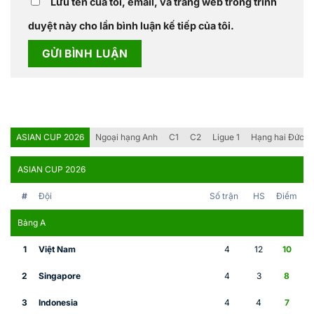
Lưu tên của tôi, email, và trang web trong trình
duyệt này cho lần bình luận kế tiếp của tôi.
ASIAN CUP 2026
Ngoại hạng Anh
C1
C2
Ligue 1
Hạng hai Đức
ASIAN CUP 2026
#
Đội
Số trận
HS
Điểm
Bảng
A
1
Việt Nam
4
12
10
2
Singapore
4
3
8
3
Indonesia
4
4
7