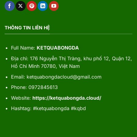
THÔNG TIN LIÊN HỆ
Full Name:
KETQUABONGDA
Địa chỉ: 176 Nguyễn Thị Tràng, khu phố 12, Quận 12,
Hồ Chí Minh 70780, Việt Nam
Email:
ketquabongdacloud@gmail.com
Phone: 0972845613
Website:
https://ketquabongda.cloud/
Hashtag: #ketquabongda #kqbd