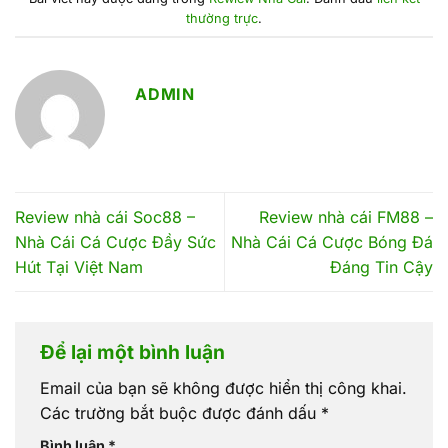
thường trực
.
ADMIN
Review nhà cái Soc88 –
Review nhà cái FM88 –
Nhà Cái Cá Cược Đầy Sức
Nhà Cái Cá Cược Bóng Đá
Hút Tại Việt Nam
Đáng Tin Cậy
Để lại một bình luận
Email của bạn sẽ không được hiển thị công khai.
Các trường bắt buộc được đánh dấu
*
Bình luận
*