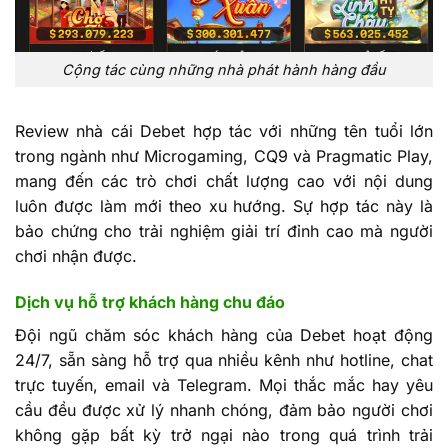
Cộng tác cùng những nhà phát hành hàng đầu
Review nhà cái Debet hợp tác với những tên tuổi lớn
trong ngành như Microgaming, CQ9 và Pragmatic Play,
mang đến các trò chơi chất lượng cao với nội dung
luôn được làm mới theo xu hướng. Sự hợp tác này là
bảo chứng cho trải nghiệm giải trí đỉnh cao mà người
chơi nhận được.
Dịch vụ hỗ trợ khách hàng chu đáo
Đội ngũ chăm sóc khách hàng của Debet hoạt động
24/7, sẵn sàng hỗ trợ qua nhiều kênh như hotline, chat
trực tuyến, email và Telegram. Mọi thắc mắc hay yêu
cầu đều được xử lý nhanh chóng, đảm bảo người chơi
không gặp bất kỳ trở ngại nào trong quá trình trải