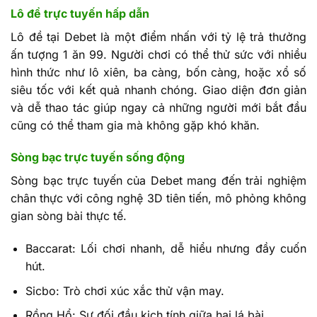
Lô đề trực tuyến hấp dẫn
Lô đề tại Debet là một điểm nhấn với tỷ lệ trả thưởng
ấn tượng 1 ăn 99. Người chơi có thể thử sức với nhiều
hình thức như lô xiên, ba càng, bốn càng, hoặc xổ số
siêu tốc với kết quả nhanh chóng. Giao diện đơn giản
và dễ thao tác giúp ngay cả những người mới bắt đầu
cũng có thể tham gia mà không gặp khó khăn.
Sòng bạc trực tuyến sống động
Sòng bạc trực tuyến của Debet mang đến trải nghiệm
chân thực với công nghệ 3D tiên tiến, mô phỏng không
gian sòng bài thực tế.
Baccarat: Lối chơi nhanh, dễ hiểu nhưng đầy cuốn
hút.
Sicbo: Trò chơi xúc xắc thử vận may.
Rồng Hổ: Sự đối đầu kịch tính giữa hai lá bài.