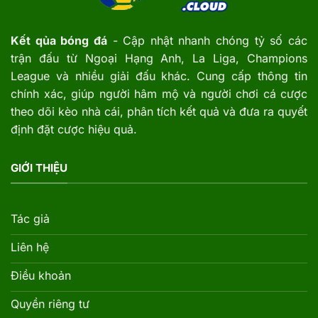
Kết qủa bóng đá
- Cập nhật nhanh chóng tỷ số các
trận đấu từ Ngoại Hạng Anh, La Liga, Champions
League và nhiều giải đấu khác. Cung cấp thông tin
chính xác, giúp người hâm mộ và người chơi cá cược
theo dõi kèo nhà cái, phân tích kết quả và đưa ra quyết
định đặt cược hiệu quả.
GIỚI THIỆU
Tác giả
Liên hệ
Điều khoản
Quyền riêng tư