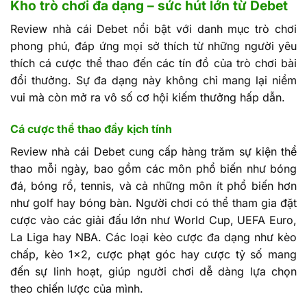
Kho trò chơi đa dạng – sức hút lớn từ Debet
Review nhà cái Debet nổi bật với danh mục trò chơi
phong phú, đáp ứng mọi sở thích từ những người yêu
thích cá cược thể thao đến các tín đồ của trò chơi bài
đổi thưởng. Sự đa dạng này không chỉ mang lại niềm
vui mà còn mở ra vô số cơ hội kiếm thưởng hấp dẫn.
Cá cược thể thao đầy kịch tính
Review nhà cái Debet cung cấp hàng trăm sự kiện thể
thao mỗi ngày, bao gồm các môn phổ biến như bóng
đá, bóng rổ, tennis, và cả những môn ít phổ biến hơn
như golf hay bóng bàn. Người chơi có thể tham gia đặt
cược vào các giải đấu lớn như World Cup, UEFA Euro,
La Liga hay NBA. Các loại kèo cược đa dạng như kèo
chấp, kèo 1×2, cược phạt góc hay cược tỷ số mang
đến sự linh hoạt, giúp người chơi dễ dàng lựa chọn
theo chiến lược của mình.