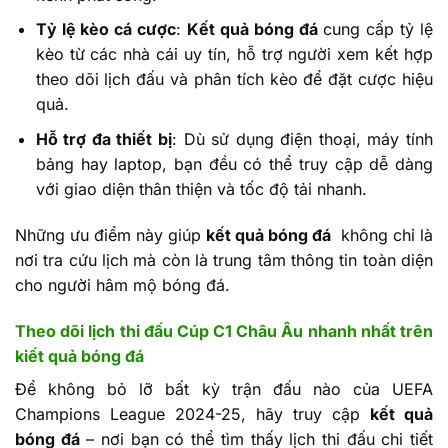
Tỷ lệ kèo cá cược
:
Kết quả bóng đá
cung cấp tỷ lệ
kèo từ các nhà cái uy tín, hỗ trợ người xem kết hợp
theo dõi lịch đấu và phân tích kèo để đặt cược hiệu
quả.
Hỗ trợ đa thiết bị
: Dù sử dụng điện thoại, máy tính
bảng hay laptop, bạn đều có thể truy cập dễ dàng
với giao diện thân thiện và tốc độ tải nhanh.
Những ưu điểm này giúp
kết quả bóng đá
không chỉ là
nơi tra cứu lịch mà còn là trung tâm thông tin toàn diện
cho người hâm mộ bóng đá.
Theo dõi lịch thi đấu Cúp C1 Châu Âu nhanh nhất trên
ki
ết quả bóng đá
Để không bỏ lỡ bất kỳ trận đấu nào của UEFA
Champions League 2024-25, hãy truy cập
kết quả
bóng đá
– nơi bạn có thể tìm thấy lịch thi đấu chi tiết