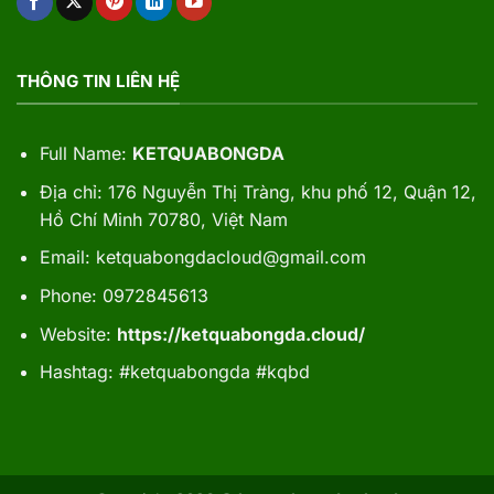
THÔNG TIN LIÊN HỆ
Full Name:
KETQUABONGDA
Địa chỉ: 176 Nguyễn Thị Tràng, khu phố 12, Quận 12,
Hồ Chí Minh 70780, Việt Nam
Email:
ketquabongdacloud@gmail.com
Phone: 0972845613
Website:
https://ketquabongda.cloud/
Hashtag: #ketquabongda #kqbd