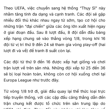
Theo UEFA, việc chuyển sang hệ thống “Thụy Sĩ” này
nhằm tăng tính đa dạng và cạnh tranh. Các đội sẽ gặp
nhiều đối thủ khác nhau ngay từ sớm, tạo cơ hội cho
những trận “đại chiến” giữa các ông lớn xuất hiện ngay
ở giai đoạn đầu. Sau 8 lượt đấu, 8 đội dẫn đầu bảng
xếp hạng chung sẽ vào thẳng vòng 1/8, trong khi 16
đội từ vị trí thứ 9 đến 24 sẽ tham gia vòng play-off (hai
lượt đi và về) để tranh 8 suất còn lại.
Các đội từ thứ 9 đến 16 được xếp hạt giống và chơi
trận lượt về trên sân nhà. Những đội xếp từ 25 đến 36
sẽ bị loại hoàn toàn, không còn cơ hội xuống chơi tại
Europa League như trước đây.
Từ vòng 1/8 trở đi, giải đấu quay lại thể thức loại trực
tiếp truyền thống, với các cặp đấu căng thẳng dẫn đến
trận chung kết được tổ chức trên sân trung lập do