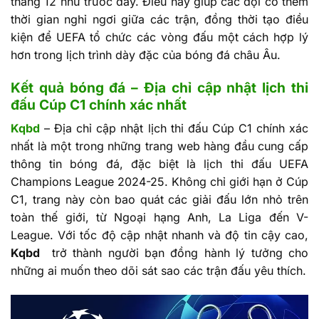
tháng 12 như trước đây. Điều này giúp các đội có thêm
thời gian nghỉ ngơi giữa các trận, đồng thời tạo điều
kiện để UEFA tổ chức các vòng đấu một cách hợp lý
hơn trong lịch trình dày đặc của bóng đá châu Âu.
Kết quả bóng đá – Địa chỉ cập nhật lịch thi
đấu Cúp C1 chính xác nhất
Kqbd
– Địa chỉ cập nhật lịch thi đấu Cúp C1 chính xác
nhất là một trong những trang web hàng đầu cung cấp
thông tin bóng đá, đặc biệt là lịch thi đấu UEFA
Champions League 2024-25. Không chỉ giới hạn ở Cúp
C1, trang này còn bao quát các giải đấu lớn nhỏ trên
toàn thế giới, từ Ngoại hạng Anh, La Liga đến V-
League. Với tốc độ cập nhật nhanh và độ tin cậy cao,
Kqbd
trở thành người bạn đồng hành lý tưởng cho
những ai muốn theo dõi sát sao các trận đấu yêu thích.