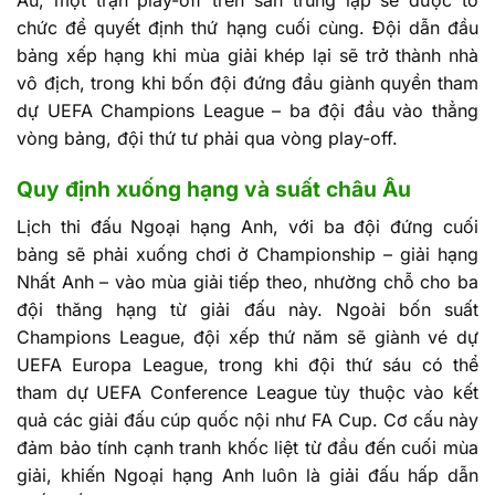
Âu, một trận play-off trên sân trung lập sẽ được tổ
chức để quyết định thứ hạng cuối cùng. Đội dẫn đầu
bảng xếp hạng khi mùa giải khép lại sẽ trở thành nhà
vô địch, trong khi bốn đội đứng đầu giành quyền tham
dự UEFA Champions League – ba đội đầu vào thẳng
vòng bảng, đội thứ tư phải qua vòng play-off.
Quy định xuống hạng và suất châu Âu
Lịch thi đấu Ngoại hạng Anh, với ba đội đứng cuối
bảng sẽ phải xuống chơi ở Championship – giải hạng
Nhất Anh – vào mùa giải tiếp theo, nhường chỗ cho ba
đội thăng hạng từ giải đấu này. Ngoài bốn suất
Champions League, đội xếp thứ năm sẽ giành vé dự
UEFA Europa League, trong khi đội thứ sáu có thể
tham dự UEFA Conference League tùy thuộc vào kết
quả các giải đấu cúp quốc nội như FA Cup. Cơ cấu này
đảm bảo tính cạnh tranh khốc liệt từ đầu đến cuối mùa
giải, khiến Ngoại hạng Anh luôn là giải đấu hấp dẫn