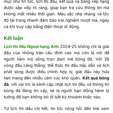
mục như tin tức, lịch thi đấu, kết quả và bảng xếp hạng
được sắp xếp rõ ràng, giúp bạn tra cứu thông tin mà
không mất nhiều thời gian. Màu sắc nhẹ nhàng và tốc
độ tải trang nhanh đảm bảo trải nghiệm mượt mà, ngay
cả khi truy cập bằng điện thoại di động.
Kết luận
Lịch thi đấu Ngoại hạng Anh
2024-25 không chỉ là giải
đấu của những trận cầu đỉnh cao mà còn là nơi để
người hâm mộ sống trọn đam mê bóng đá. Với 38
vòng đấu căng thẳng, thể thức thi đấu hấp dẫn và lịch
phát sóng được điều chỉnh hợp lý, giải đấu này hứa
hẹn mang đến nhiều cảm xúc khó quên.
Kết quả bóng
đá
, với vai trò là kênh cập nhật lịch thi đấu và thông tin
bóng đá đáng tin cậy, sẽ là người bạn đồng hành lý
tưởng để bạn không bỏ lỡ bất kỳ khoảnh khắc nào.
Từ lịch thi đấu chi tiết, tin tức nóng hổi đến link xem