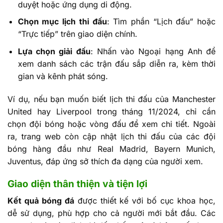
duyệt hoặc ứng dụng di động.
Chọn mục lịch thi đấu
: Tìm phần “Lịch đấu” hoặc
“Trực tiếp” trên giao diện chính.
Lựa chọn giải đấu
: Nhấn vào Ngoại hạng Anh để
xem danh sách các trận đấu sắp diễn ra, kèm thời
gian và kênh phát sóng.
Ví dụ, nếu bạn muốn biết lịch thi đấu của Manchester
United hay Liverpool trong tháng 11/2024, chỉ cần
chọn đội bóng hoặc vòng đấu để xem chi tiết. Ngoài
ra, trang web còn cập nhật lịch thi đấu của các đội
bóng hàng đầu như Real Madrid, Bayern Munich,
Juventus, đáp ứng sở thích đa dạng của người xem.
Giao diện thân thiện và tiện lợi
Kết quả bóng đá
được thiết kế với bố cục khoa học,
dễ sử dụng, phù hợp cho cả người mới bắt đầu. Các