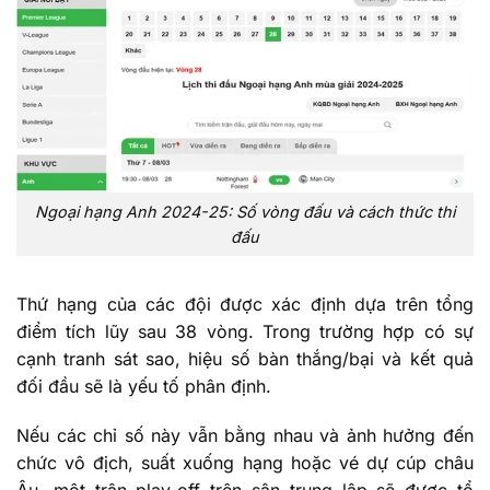
Ngoại hạng Anh 2024-25: Số vòng đấu và cách thức thi
đấu
Thứ hạng của các đội được xác định dựa trên tổng
điểm tích lũy sau 38 vòng. Trong trường hợp có sự
cạnh tranh sát sao, hiệu số bàn thắng/bại và kết quả
đối đầu sẽ là yếu tố phân định.
Nếu các chỉ số này vẫn bằng nhau và ảnh hưởng đến
chức vô địch, suất xuống hạng hoặc vé dự cúp châu