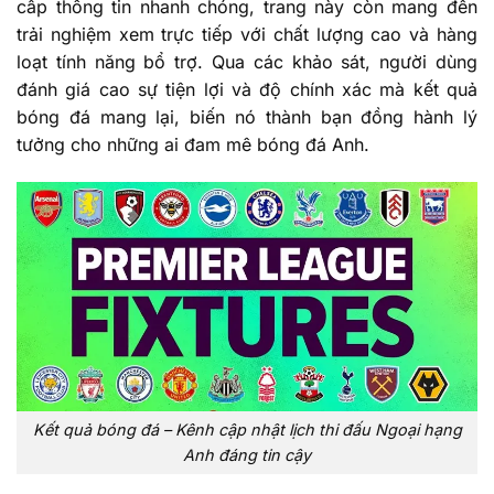
cấp thông tin nhanh chóng, trang này còn mang đến
trải nghiệm xem trực tiếp với chất lượng cao và hàng
loạt tính năng bổ trợ. Qua các khảo sát, người dùng
đánh giá cao sự tiện lợi và độ chính xác mà kết quả
bóng đá mang lại, biến nó thành bạn đồng hành lý
tưởng cho những ai đam mê bóng đá Anh.
Kết quả bóng đá – Kênh cập nhật lịch thi đấu Ngoại hạng
Anh đáng tin cậy