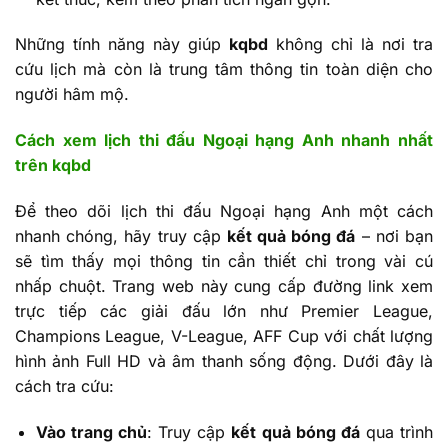
Những tính năng này giúp
kqbd
không chỉ là nơi tra
cứu lịch mà còn là trung tâm thông tin toàn diện cho
người hâm mộ.
Cách xem lịch thi đấu Ngoại hạng Anh nhanh nhất
trên kqbd
Để theo dõi lịch thi đấu Ngoại hạng Anh một cách
nhanh chóng, hãy truy cập
kết quả bóng đá
– nơi bạn
sẽ tìm thấy mọi thông tin cần thiết chỉ trong vài cú
nhấp chuột. Trang web này cung cấp đường link xem
trực tiếp các giải đấu lớn như Premier League,
Champions League, V-League, AFF Cup với chất lượng
hình ảnh Full HD và âm thanh sống động. Dưới đây là
cách tra cứu:
Vào trang chủ
: Truy cập
kết quả bóng đá
qua trình