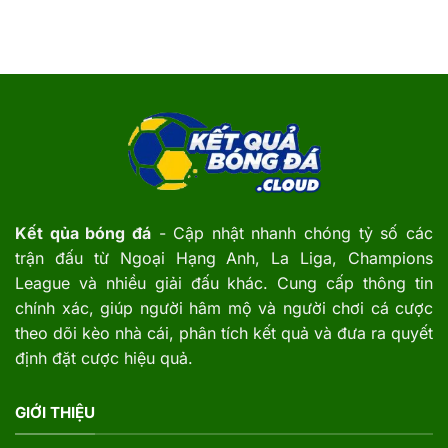
Kết qủa bóng đá
- Cập nhật nhanh chóng tỷ số các
trận đấu từ Ngoại Hạng Anh, La Liga, Champions
League và nhiều giải đấu khác. Cung cấp thông tin
chính xác, giúp người hâm mộ và người chơi cá cược
theo dõi kèo nhà cái, phân tích kết quả và đưa ra quyết
định đặt cược hiệu quả.
GIỚI THIỆU