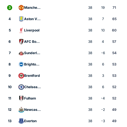
3
Manchester United
38
19
71
4
Aston Villa
38
7
65
5
Liverpool
38
10
60
6
AFC Bournemouth
38
4
57
7
Sunderland
38
-6
54
8
Brighton Hove Albion
38
6
53
9
Brentford
38
3
53
10
Chelsea FC
38
6
52
11
Fulham
38
-4
52
12
Newcastle United
38
-2
49
13
Everton
38
-3
49