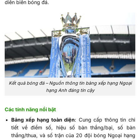
diễn biến bóng đá.
Kết quả bóng đá – Nguồn thông tin bảng xếp hạng Ngoại
hạng Anh đáng tin cậy
Các tính năng nổi bật
Bảng xếp hạng toàn diện
: Cung cấp thông tin chi
tiết về điểm số, hiệu số bàn thắng/bại, số bàn
thắng/thua, và số trận của 20 đội bóng Ngoại hạng