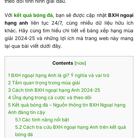
theo dõi tình hình giải đấu.
Với
kết quả bóng đá
, bạn sẽ được cập nhật
BXH ngoại
hạng anh
liên tục 24/7, cùng nhiều dữ liệu hữu ích
khác. Hãy cùng tìm hiểu chi tiết về bảng xếp hạng mùa
giải 2024-25 và những lợi ích mà trang web này mang
lại qua bài viết dưới đây.
Contents
[
hide
]
1
BXH ngoại hạng Anh là gì? Ý nghĩa và vai trò
2
Tầm quan trọng trong mùa giải
3
Cách tính BXH ngoại hạng Anh 2024-25
4
Ứng dụng trong cá cược và theo dõi
5
Kết quả bóng đá – Nguồn thông tin BXH Ngoại hạng
Anh đáng tin cậy
5.1
Các tính năng nổi bật
5.2
Cách tra cứu BXH ngoại hạng Anh trên kết quả
bóng đá