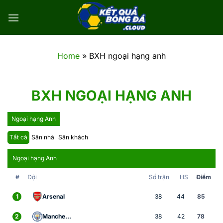
Bỏ
qua
nội
dung
Home
»
BXH ngoại hạng anh
BXH NGOẠI HẠNG ANH
Ngoại hạng Anh
Tất cả
Sân nhà
Sân khách
Ngoại hạng Anh
#
Đội
Số trận
HS
Điểm
1
Arsenal
38
44
85
2
Manchester City
38
42
78