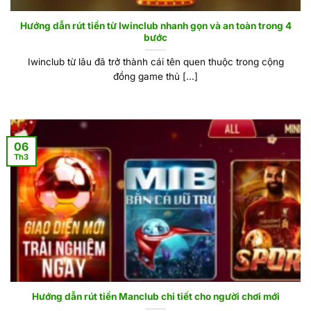
Hướng dẫn rút tiền từ Iwinclub nhanh gọn và an toàn trong 4
bước
Iwinclub từ lâu đã trở thành cái tên quen thuộc trong cộng
đồng game thủ [...]
06
Th3
Hướng dẫn rút tiền Manclub chi tiết cho người chơi mới