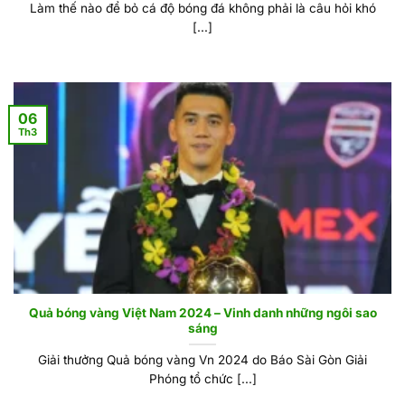
Làm thế nào để bỏ cá độ bóng đá không phải là câu hỏi khó
[...]
06
Th3
Quả bóng vàng Việt Nam 2024 – Vinh danh những ngôi sao
sáng
Giải thưởng Quả bóng vàng Vn 2024 do Báo Sài Gòn Giải
Phóng tổ chức [...]