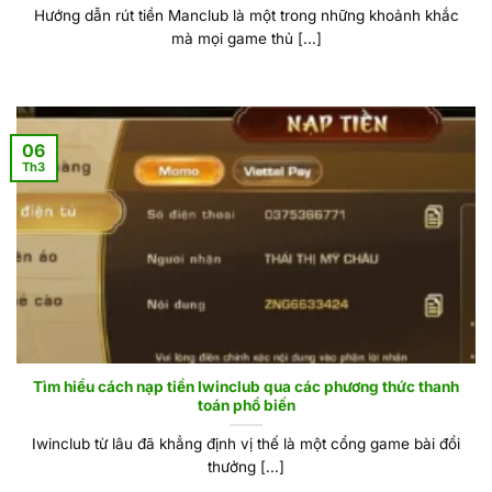
Hướng dẫn rút tiền Manclub là một trong những khoảnh khắc
mà mọi game thủ [...]
06
Th3
Tìm hiểu cách nạp tiền Iwinclub qua các phương thức thanh
toán phổ biến
Iwinclub từ lâu đã khẳng định vị thế là một cổng game bài đổi
thưởng [...]