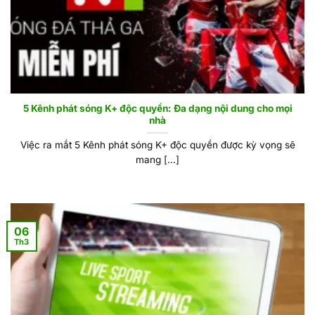
5 Kênh phát sóng K+ độc quyền: Đa dạng nội dung cho mọi
nhà
Việc ra mắt 5 Kênh phát sóng K+ độc quyền được kỳ vọng sẽ
mang [...]
06
Th3